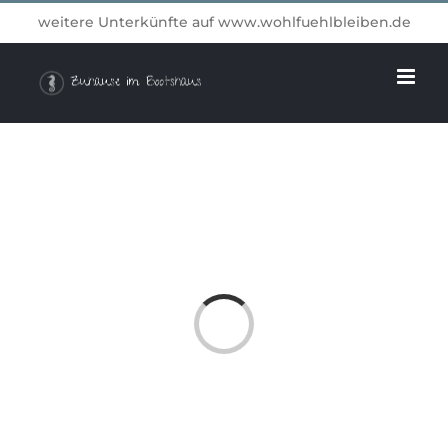
Zum
weitere Unterkünfte auf
www.wohlfuehlbleiben.de
Inhalt
springen
Loading...